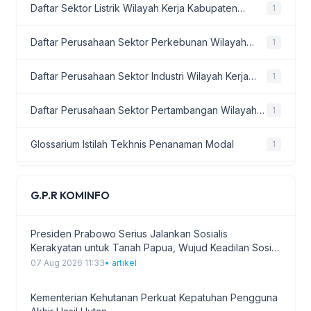
Daftar Sektor Listrik Wilayah Kerja Kabupaten
1
01 Apr 2026
• Press Release KLINIK LKPM INA
Sarolangun
Daftar Perusahaan Sektor Perkebunan Wilayah
1
Press Release Berbahasa Indonesia
Kerja Kabupaten Sarolangun
13 Mar 2026
• Press Release Pelaporan LKPM Tahun 2026
Daftar Perusahaan Sektor Industri Wilayah Kerja
1
Kabupaten Sarolangun
Press Release
Daftar Perusahaan Sektor Pertambangan Wilayah
1
13 Mar 2026
• Press Release Pelaporan LKPM Tahun 2026
Kerja Kabupaten Sarolangun
Glossarium Istilah Tekhnis Penanaman Modal
1
PETUNJUK TEKNIS LAPORAN KEGIATAN PENANAMAN
MODAL LKPM
04 Mar 2026
• PETUNJUK TEKNIS
Press Release KLINIK LKPM ENG
1
G.P.R KOMINFO
Mengikuti Rapat TPAKD Terkait Produk Matching
Press Release KLINIK LKPM INA
1
Sektor Keuangan di Kabupaten Sarolangun
Presiden Prabowo Serius Jalankan Sosialis
17 Jun 2025
• Rapat Kerja
Press Release Pelaporan LKPM Tahun 2026
1
Kerakyatan untuk Tanah Papua, Wujud Keadilan Sosial
bagi Masyarakat Papua
07 Aug 2026 11:33
• artikel
Mengikuti Gotong Royong Bersama Di RT 12 Kelurahan
Press Release Pelaporan LKPM Tahun 2026
1
Limbur Tembesi Kecamatan Bathin VIII
Kementerian Kehutanan Perkuat Kepatuhan Pengguna
20 Jun 2025
• Undangan Kegiatan