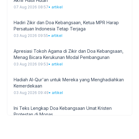
Akhir Hasil Hutan
PETUNJUK TEKNIS
1
07 Aug 2026 08:57
• artikel
Rapat Kerja
1
Hadiri Zikir dan Doa Kebangsaan, Ketua MPR Harap
Persatuan Indonesia Tetap Terjaga
Undangan Kegiatan
2
03 Aug 2026 09:55
• artikel
Apresiasi Tokoh Agama di Zikir dan Doa Kebangsaan,
Menag Bicara Kerukunan Modal Pembangunan
03 Aug 2026 09:53
• artikel
Hadiah Al-Qur'an untuk Mereka yang Menghadiahkan
Kemerdekaan
03 Aug 2026 09:49
• artikel
Ini Teks Lengkap Doa Kebangsaan Umat Kristen
Protestan di Monas
03 Aug 2026 09:42
• artikel
Paduan Suara yang Menyatukan Harapan untuk