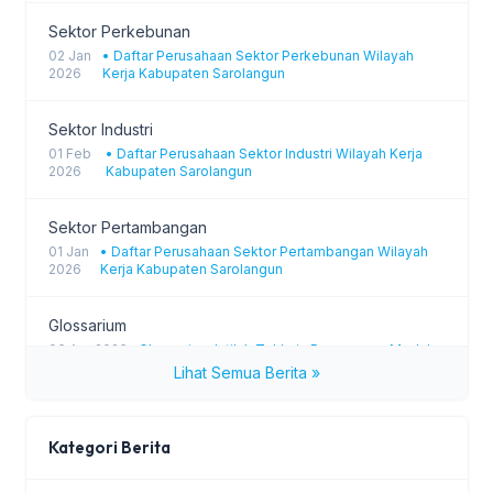
Sektor Perkebunan
02 Jan
• Daftar Perusahaan Sektor Perkebunan Wilayah
2026
Kerja Kabupaten Sarolangun
Sektor Industri
01 Feb
• Daftar Perusahaan Sektor Industri Wilayah Kerja
2026
Kabupaten Sarolangun
Sektor Pertambangan
01 Jan
• Daftar Perusahaan Sektor Pertambangan Wilayah
2026
Kerja Kabupaten Sarolangun
Glossarium
06 Apr 2026
• Glossarium Istilah Tekhnis Penanaman Modal
Lihat Semua Berita »
Press Release LKPM Clinik Quarter I
01 Apr 2026
• Press Release KLINIK LKPM ENG
Kategori Berita
Press Release Klinik LKPM TRIWULAN I