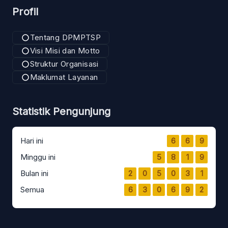
Profil
Tentang DPMPTSP
Visi Misi dan Motto
Struktur Organisasi
Maklumat Layanan
Statistik Pengunjung
Hari ini
6
6
9
Minggu ini
5
8
1
9
Bulan ini
2
0
5
0
3
1
Semua
6
3
0
6
9
2