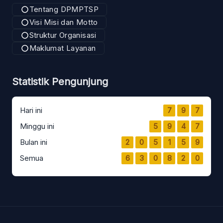
Tentang DPMPTSP
Visi Misi dan Motto
Struktur Organisasi
Maklumat Layanan
Statistik Pengunjung
Hari ini
7
9
7
Minggu ini
5
9
4
7
Bulan ini
2
0
5
1
5
9
Semua
6
3
0
8
2
0