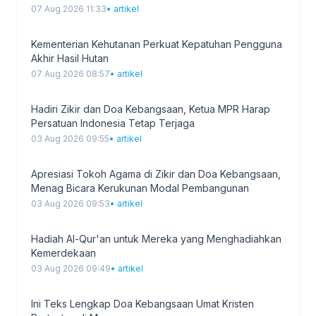
bagi Masyarakat Papua
07 Aug 2026 11:33
• artikel
Kementerian Kehutanan Perkuat Kepatuhan Pengguna
Akhir Hasil Hutan
07 Aug 2026 08:57
• artikel
Hadiri Zikir dan Doa Kebangsaan, Ketua MPR Harap
Persatuan Indonesia Tetap Terjaga
03 Aug 2026 09:55
• artikel
Apresiasi Tokoh Agama di Zikir dan Doa Kebangsaan,
Menag Bicara Kerukunan Modal Pembangunan
03 Aug 2026 09:53
• artikel
Hadiah Al-Qur'an untuk Mereka yang Menghadiahkan
Kemerdekaan
03 Aug 2026 09:49
• artikel
Ini Teks Lengkap Doa Kebangsaan Umat Kristen