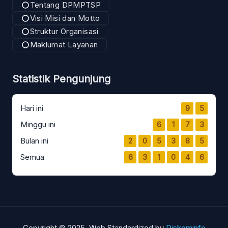
Tentang DPMPTSP
Visi Misi dan Motto
Struktur Organisasi
Maklumat Layanan
Statistik Pengunjung
Hari ini
9
5
Minggu ini
6
1
7
3
Bulan ini
2
0
5
3
8
5
Semua
6
3
1
0
4
6
Copyright © 2025, Web Standardized by
Diskominfo